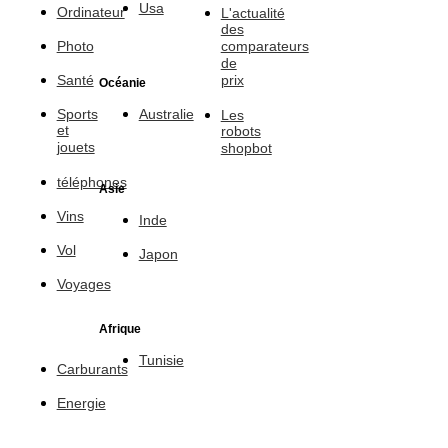
Usa
Ordinateur
L'actualité
des
Photo
comparateurs
de
Santé
prix
Océanie
Sports
Australie
Les
et
robots
jouets
shopbot
téléphones
Asie
Vins
Inde
Vol
Japon
Voyages
Afrique
Tunisie
Carburants
Energie