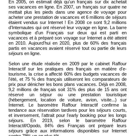
En 2005, on estimait déjà qu'un français sur dix achetait
ses vacances en ligne. En 2007, un français sur quatre ne
mettait plus les pieds dans une agence de voyage pour
acheter une prestation de vacances et 6 millions de séjours
étaient vendus sur Internet ! En 2008 ce sont 9,2 millions
d'Internautes qui ont réservé leur voyage en ligne. La barre
symbolique d'un Français sur deux qui est parti en
vacances et à préparé son voyage sur Internet a été atteint
en 2010. Aujourd'hui en 2020, plus de 60% des français
partis en vacances avaient réservé tout ou partie de leurs
séjours en ligne.
Selon une étude réalisée en 2009 par le cabinet Raffour
Interactif sur les pratiques des français en matière d'e-
tourisme, la crise a affecté 60% des budgets vacances de
l'été, et 75 % des français utiliseront les comparateurs de
prix pour dénicher les bons plans vacances. Déjà en 2008,
9,2 millions de français soit 31% des plus de 15 ans ont
réservé un séjour ou une prestation touristique
(hébergement, location de voiture, avion, visite...) sur
Internet. Le baromètre Raffour Interactif confirme la
tendance aux réservation tardives pour les séjours courts,
et inversement, l'attrait pour l'early booking pour les longs
séjours. En 2019, selon le baromètre Raffour
Interactif/Opodo, 84% des Français ont préparé leurs
séjours grâce aux informations disponibles sur Internet
contre 79% un an plus tôt.