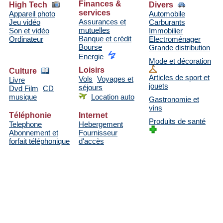
Finances &
High Tech
Divers
services
Appareil photo
Automobile
Assurances et
Jeu vidéo
Carburants
mutuelles
Son et vidéo
Immobilier
Banque et crédit
Ordinateur
Electroménager
Bourse
Grande distribution
Energie
Mode et décoration
Loisirs
Culture
Articles de sport et
Vols
Voyages et
Livre
jouets
séjours
Dvd Film
CD
musique
Location auto
Gastronomie et
vins
Téléphonie
Internet
Produits de santé
Telephone
Hebergement
Abonnement et
Fournisseur
forfait téléphonique
d'accès