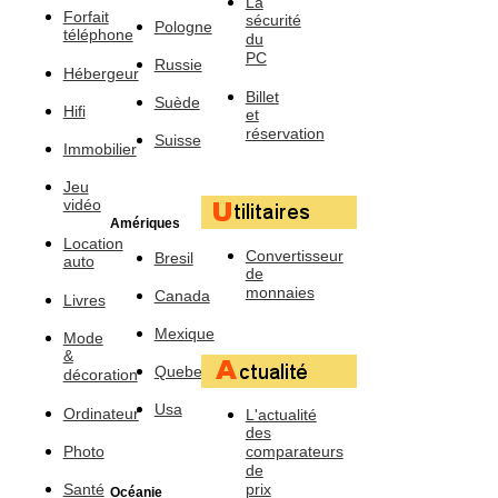
La
Forfait
sécurité
Pologne
téléphone
du
PC
Russie
Hébergeur
Billet
Suède
Hifi
et
réservation
Suisse
Immobilier
Jeu
vidéo
Amériques
Location
Convertisseur
Bresil
auto
de
monnaies
Canada
Livres
Mexique
Mode
&
Quebec
décoration
Usa
Ordinateur
L'actualité
des
Photo
comparateurs
de
Santé
prix
Océanie