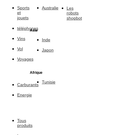
Sports
Australie
Les
et
robots
jouets
shopbot
téléphones
Asie
Vins
Inde
Vol
Japon
Voyages
Afrique
Tunisie
Carburants
Energie
Tous
produits