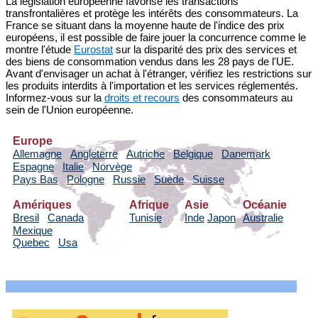
La législation européenne favorise les transactions
transfrontalières et protège les intérêts des consommateurs. La
France se situant dans la moyenne haute de l'indice des prix
européens, il est possible de faire jouer la concurrence comme le
montre l'étude
Eurostat
sur la disparité des prix des services et
des biens de consommation vendus dans les 28 pays de l'UE.
Avant d'envisager un achat à l'étranger, vérifiez les restrictions sur
les produits interdits à l'importation et les services réglementés.
Informez-vous sur la
droits et recours
des consommateurs au
sein de l'Union européenne.
Europe
Allemagne
Angleterre
Autriche
Belgique
Danemark
Espagne
Italie
Norvège
Pays Bas
Pologne
Russie
Suède
Suisse
Amériques
Afrique
Asie
Océanie
Bresil
Canada
Tunisie
Inde
Japon
Australie
Mexique
Quebec
Usa