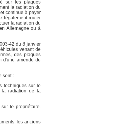
sé sur les plaques
ment la radiation du
 et continue à payer
vez légalement rouler
tuer la radiation du
é en Allemagne ou à
2003-42 du 8 janvier
véhicules venant de
formes, des plaques
um d'une amende de
 sont :
 techniques sur le
 la radiation de la
r le propriétaire,
uments, les anciens