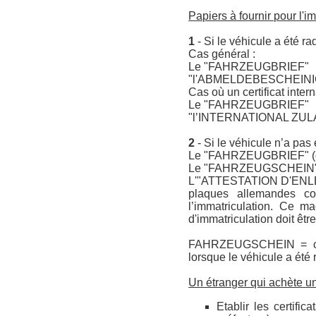
Papiers à fournir pour l'i
1
- Si le véhicule a été ra
Cas général :
Le "FAHRZEUGBRIEF"
"l'ABMELDEBESCHEIN
Cas où un certificat inter
Le "FAHRZEUGBRIEF"
"l’INTERNATIONAL Z
2
- Si le véhicule n’a pas 
Le "FAHRZEUGBRIEF" (doc
Le "FAHRZEUGSCHEIN" ( t
L'"ATTESTATION D'ENLÈ
plaques allemandes co
l’immatriculation. Ce ma
d'immatriculation doit être
FAHRZEUGSCHEIN = certi
lorsque le véhicule a été 
Un étranger qui achète un
Etablir les certific