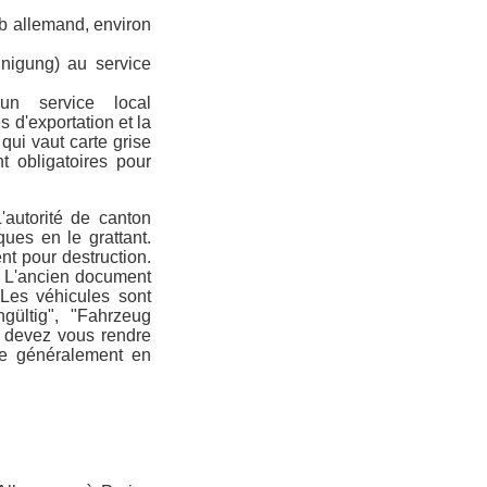
b allemand, environ
inigung) au service
un service local
 d'exportation et la
 qui vaut carte grise
t obligatoires pour
'autorité de canton
ues en le grattant.
nt pour destruction.
. L'ancien document
 Les véhicules sont
gültig", "Fahrzeug
us devez vous rendre
e généralement en