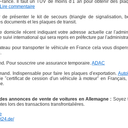
 France. Il faut un TUV de moins d'1 an pour obtenir des plaqu
Lire commentaire
e présenter le kit de secours (triangle de signalisation, 
les documents et les plaques de transit.
de domicile récent indiquant votre adresse actuelle car l'admi
e suivi international qui sera repris en préfecture par l'administr
ateau pour transporter le véhicule en France cela vous dispens
.
nd. Pour souscrire une assurance temporaire.
ADAC
mand. Indispensable pour faire les plaques d'exportation.
Auto
 le "certificat de cession d'un véhicule à moteur" en Français
ce.
 des annonces de vente de voitures en Allemagne :
Soyez t
es lors des transactions transfrontalières.
e
t24.de/