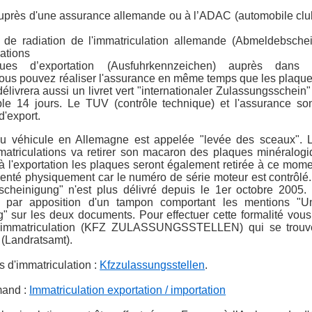
 auprès d'une assurance allemande ou à l’ADAC (automobile clu
cat de radiation de l'immatriculation allemande (Abmeldebsche
lations
ues d’exportation (Ausfuhrkennzeichen) auprès dans 
Vous pouvez réaliser l'assurance en même temps que les plaques
élivrera aussi un livret vert "internationaler Zulassungsschein"
able 14 jours. Le TUV (contrôle technique) et l'assurance son
d'export.
du véhicule en Allemagne est appelée "levée des sceaux". L
atriculations va retirer son macaron des plaques minéralogiq
à l'exportation les plaques seront également retirée à ce mome
ésenté physiquement car le numéro de série moteur est contrôlé
cheinigung" n'est plus délivré depuis le 1er octobre 2005.
on par apposition d'un tampon comportant les mentions "Un
ung" sur les deux documents. Pour effectuer cette formalité vo
d’immatriculation (KFZ ZULASSUNGSSTELLEN) qui se trouv
 (Landratsamt).
 d'immatriculation :
Kfzzulassungsstellen
.
mand :
Immatriculation exportation / importation