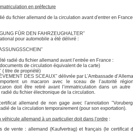
mmatriculation en préfecture
dié du fichier allemand de la circulation avant d'entrer en France
IGUNG FÛR DEN FAHRZEUGHALTER"
national pour automobile a été délivré :
ULASSUNGSSCHEIN"
été radié du fichier allemand avant l’entrée en France :
uments de circulation équivalent de la carte)
itre de propriété)
VEMENT DES SCEAUX" délivrée par L'Ambassade d’Allemag
mportent un macaron avec le sceau de l’autorité région
caron doit être retiré avant l’immatriculation dans un autr
 radié du fichier électronique de la circulation.
ficat allemand de non gage avec l'annotation "Voruberg
radié de la circulation temporairement (pour son exportation).
 véhicule allemand à un particulier doit dans l'ordre
:
ats de vente : allemand (Kaufvertrag) et français (le certificat