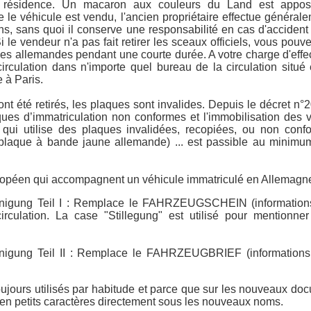
ur résidence. Un macaron aux couleurs du Land est appo
e le véhicule est vendu, l'ancien propriétaire effectue générale
ons, sans quoi il conserve une responsabilité en cas d'accident
i le vendeur n'a pas fait retirer les sceaux officiels, vous pou
es allemandes pendant une courte durée. A votre charge d'effec
circulation dans n'importe quel bureau de la circulation situ
 à Paris.
nt été retirés, les plaques sont invalides. Depuis le décret n°
ques d’immatriculation non conformes et l'immobilisation des 
r qui utilise des plaques invalidées, recopiées, ou non con
(plaque à bande jaune allemande) ... est passible au minim
ropéen qui accompagnent un véhicule immatriculé en Allemagne
nigung Teil I : Remplace le FAHRZEUGSCHEIN (informations
circulation. La case "Stillegung" est utilisé pour mentionner
igung Teil II : Remplace le FAHRZEUGBRIEF (informations su
ujours utilisés par habitude et parce que sur les nouveaux doc
 en petits caractères directement sous les nouveaux noms.