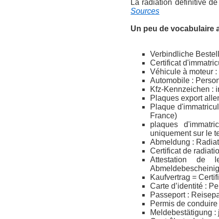
La radiation définitive d
Sources
Un peu de vocabulaire 
Verbindliche Bestel
Certificat d'immatri
Véhicule à moteur :
Automobile : Pers
Kfz-Kennzeichen : i
Plaques export alle
Plaque d'immatricul
France)
plaques d'immatri
uniquement sur le te
Abmeldung : Radiat
Certificat de radia
Attestation de 
Abmeldebescheinigu
Kaufvertrag = Certi
Carte d’identité : 
Passeport : Reisep
Permis de conduire 
Meldebestätigung : j