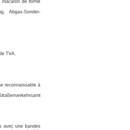
n macaron de forme
ng, Abgas-Sonder-
 de TVA.
ne reconnaissable à
 Straßenverkehrsamt
res avec une bandes