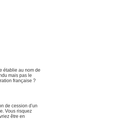
ise établie au nom de
vendu mais pas le
ration française ?
tion de cession d'un
re. Vous risquez
vriez être en