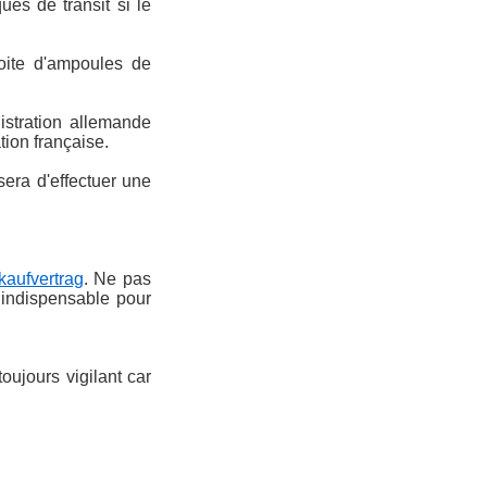
es de transit si le
boite d'ampoules de
nistration allemande
ation française.
era d'effectuer une
kaufvertrag
. Ne pas
, indispensable pour
oujours vigilant car