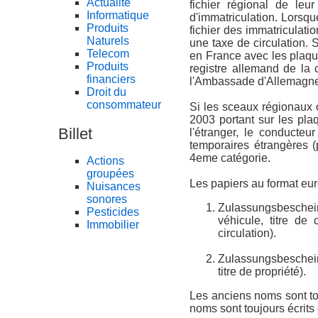
Actualité
fichier régional de le
Informatique
d'immatriculation. Lorsqu
Produits
fichier des immatriculati
Naturels
une taxe de circulation. S
Telecom
en France avec les plaqu
Produits
registre allemand de la 
financiers
l'Ambassade d'Allemagne
Droit du
consommateur
Si les sceaux régionaux o
2003 portant sur les pla
Billet
l'étranger, le conducteu
temporaires étrangères 
4eme catégorie.
Actions
groupées
Les papiers au format eu
Nuisances
sonores
Zulassungsbeschei
Pesticides
véhicule, titre de 
Immobilier
circulation).
Zulassungsbeschein
titre de propriété).
Les anciens noms sont to
noms sont toujours écrits