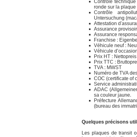
Contrôle technique
ronde sur la plaque 
Contrôle antipol
Untersuchung (maca
Attestation d'assur
Assurance provisoir
Assurance responsabi
Franchise : Eigenbe
Véhicule neuf : Ne
Véhicule d’occasio
Prix HT : Nettoprei
Prix TTC : Bruttopr
TVA : MWST
Numéro de TVA des
COC (certificate of
Service administrat
ADAC (Allgemeiner 
sa couleur jaune.
Préfecture Alleman
(bureau des immatri
Quelques précisons utile
Les plaques de transit 