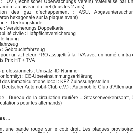
 : TUV (Technischer Uberwachungs Verein) matérialisé par u
arrière au niveau du tiret (tous les 2 ans)
lution des gaz d’échappement : ASU, Abgasuntersuchu
ron hexagonale sur la plaque avant)
ance : Deckungskarte
e : Versicherungs Doppelkarte
lité civile : Haftpflichtversicherung
teiligung
ufahrzeug
n : Gebrauchtfahrzeug
s pour un acheteur PRO assujetti à la TVA avec un numéro intra
eis Prix HT + TVA
 professionnels : Umsatz -ID Nummer
 conformity) : CE-Übereinstimmungserklärung
if des immatriculations local : KFZ Zulassungsstellen
Deutscher Automobil-Club e.V.) : Automobile Club d’Allemag
de - Bureau de la circulation routière = Strassenverkehrsamt,
culations pour les allemands)
s ...
ont une bande rouge sur le coté droit. Les plaques provisoi