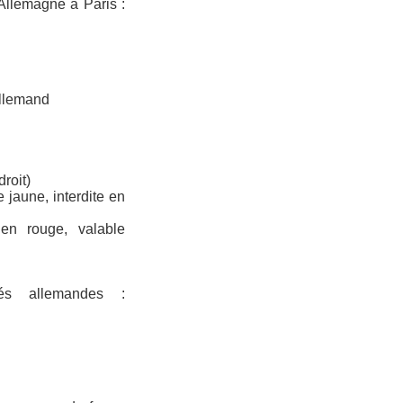
'Allemagne à Paris :
allemand
roit)
 jaune, interdite en
 en rouge, valable
tés allemandes :