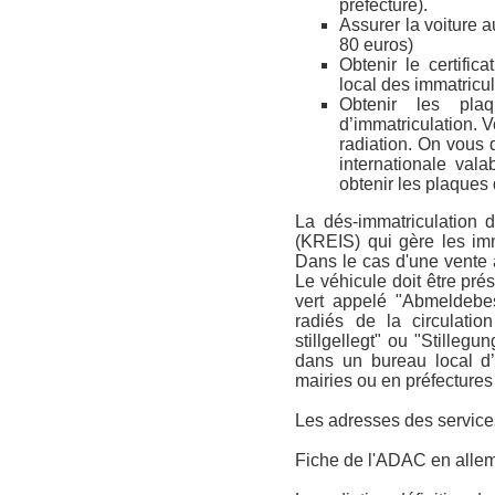
préfecture).
Assurer la voiture
80 euros)
Obtenir le certifi
local des immatricu
Obtenir les plaq
d’immatriculation. 
radiation. On vous d
internationale val
obtenir les plaques 
La dés-immatriculation 
(KREIS) qui gère les imm
Dans le cas d'une vente 
Le véhicule doit être pr
vert appelé "Abmeldebes
radiés de la circulati
stillgellegt" ou "Stilleg
dans un bureau local 
mairies ou en préfectures
Les adresses des services
Fiche de l'ADAC en alle