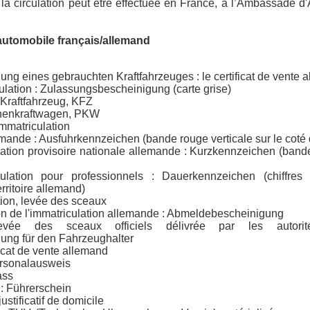
e la circulation peut être effectuée en France, à l’Ambassade d
automobile français/allemand
lung eines gebrauchten Kraftfahrzeuges : le certificat de vente 
culation : Zulassungsbescheinigung (carte grise)
 Kraftfahrzeug, KFZ
onenkraftwagen, PKW
mmatriculation
mande : Ausfuhrkennzeichen (bande rouge verticale sur le coté d
ation provisoire nationale allemande : Kurzkennzeichen (bande
culation pour professionnels : Dauerkennzeichen (chiffres
rritoire allemand)
ion, levée des sceaux
tion de l'immatriculation allemande : Abmeldebescheinigung
levée des sceaux officiels délivrée par les autori
ng für den Fahrzeughalter
ficat de vente allemand
Personalausweis
ass
: Führerschein
ustificatif de domicile